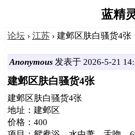
蓝精灵's
论坛
›
江苏
› 建邺区肤白骚货4张
Anonymous
发表于 2026-5-21 14:
建邺区肤白骚货4张
建邺区肤白骚货4张
地址：建邺区
价格：400
项目：鸳鸯浴、水中萧、舌吻、6