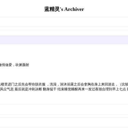
蓝精灵's Archiver
激情做爱，吹箫颜射
楼里进门之后先会帮你脱衣服 ，洗澡，涂沐浴露之后会拿胸在身上来回游走，（比较
风尘气息 最后就是冲刺决断 翻身猛干 结束睡觉睡醒再来一发过夜很合理到早上七点 