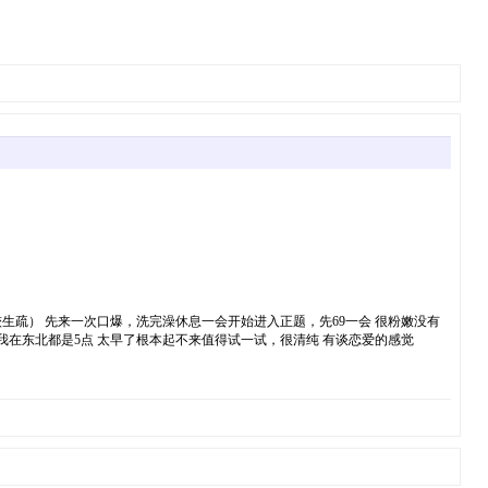
生疏） 先来一次口爆，洗完澡休息一会开始进入正题，先69一会 很粉嫩没有
我在东北都是5点 太早了根本起不来值得试一试，很清纯 有谈恋爱的感觉