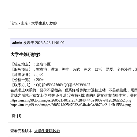
论坛
›
山东
› 大学生兼职妙妙
admin
发表于 2026-5-23 11:01:00
大学生兼职妙妙
【验证地点】：全省市区
【服务项目】：鸳鸯浴，漫游，胸推，69式，冰火，口活，爱爱、全身漫游，
【环境设备】：小区
【价格一览】：200+
【联系方式】：QQ群:659375669 QQ群:659399187
在某书上联系的，要价不是很高 联系好后 到地方遥控上楼 不是很隐蔽，居民
异味之后就开始女上位 整体还可以 没有特别出奇的但是女孩表情很丰富，没有
https://un.img99.top/images/260521/401ef257-2848-44ba-900a-e412b20de552.png
https://un.img99.top/images/260521/b25d7032-f04b-4e0a-9b70-c211a5f15584.png
页:
[1]
查看完整版本:
大学生兼职妙妙