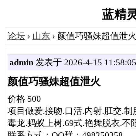
蓝精灵's
论坛
›
山东
› 颜值巧骚妹超值泄
admin
发表于 2026-4-15 11:58:0
颜值巧骚妹超值泄火
价格 500
项目做爱.接吻.口活.内射.肛交.制
毒龙.蚂蚁上树.69式.艳舞脱衣
联系方式：QQ群：498250358