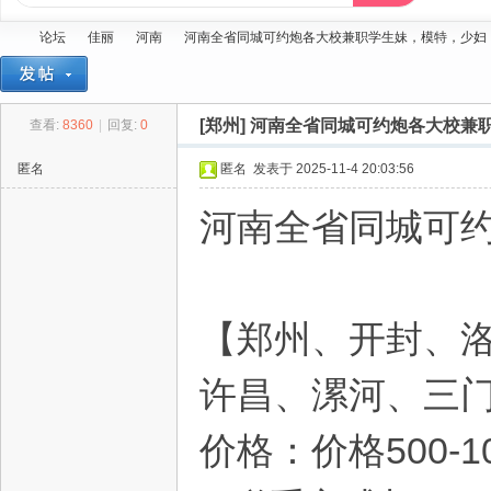
论坛
佳丽
河南
河南全省同城可约炮各大校兼职学生妹，模特，少妇，幼..
[郑州]
河南全省同城可约炮各大校兼职
查看:
8360
|
回复:
0
蓝
»
›
›
›
匿名
匿名
发表于 2025-11-4 20:03:56
河南全省同城可
【郑州、开封、
精
许昌、漯河、三
价格：价格500-10