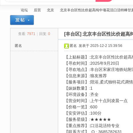
论坛
后宫
北京
北京丰台区性比价超高纯中项花活口活特棒甘肃美女值
[丰台区]
北京丰台区性比价超高纯
查看:
7971
|
回复:
0
蓝
»
›
›
›
匿名
匿名
发表于 2025-12-2 15:39:56
【上贴标题】:北京丰台区性比价超
【寻欢时间】:2025年9月20日
【寻欢地点】:丰台区宋家庄地铁站附
【信息来源】:狼友推荐
【服务项目】:陪浴,柔式独特花式调
【妹妹数量】:1
【环境设备】:齐全
精
【营业时间】:上午十点到凌晨一点
【价格一览】:600
【安安评估】:100分
【服务星级】:★★★★★
【重点推荐】:口活花活特专业
【联系方式】 Q : 3685782631