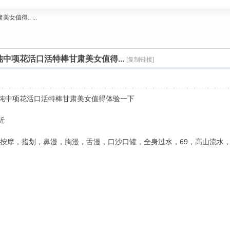
得.. ...
中项花活口活特棒甘肃美女值得...
[复制链接]
高纯中项花活口活特棒甘肃美女值得体验一下
近
情按摩，指划，鼻漫，胸漫，舌漫，口沙口罐，全身过水，69，高山流水